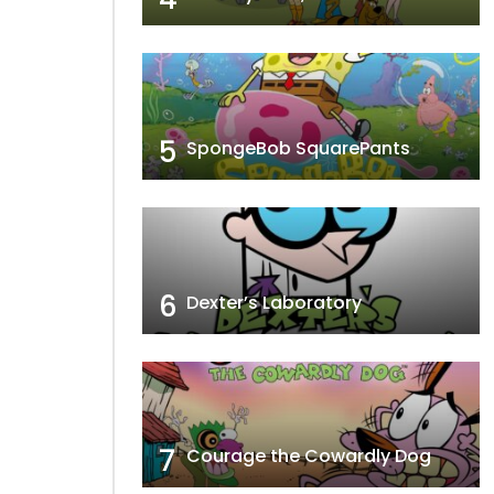
5
SpongeBob SquarePants
6
Dexter’s Laboratory
7
Courage the Cowardly Dog