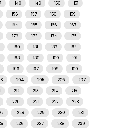
7
148
149
150
151
156
157
158
159
164
165
166
167
172
173
174
175
9
180
181
182
183
7
188
189
190
191
196
197
198
199
03
204
205
206
207
1
212
213
214
215
220
221
222
223
27
228
229
230
231
35
236
237
238
239