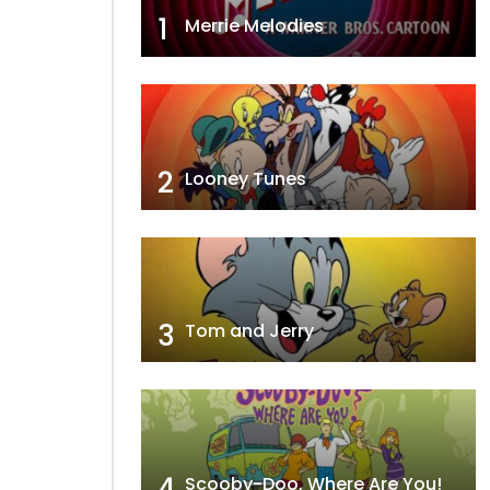
1
Merrie Melodies
2
Looney Tunes
3
Tom and Jerry
4
Scooby-Doo, Where Are You!