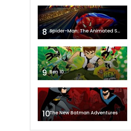
8
Spider-Man: The Animated Series
9
Ben 10
10
The New Batman Adventures