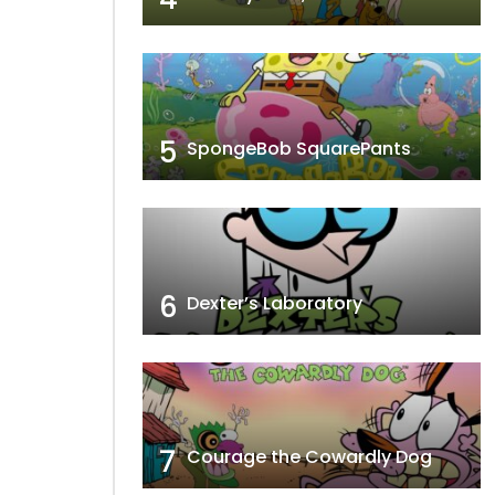
5
SpongeBob SquarePants
6
Dexter’s Laboratory
7
Courage the Cowardly Dog