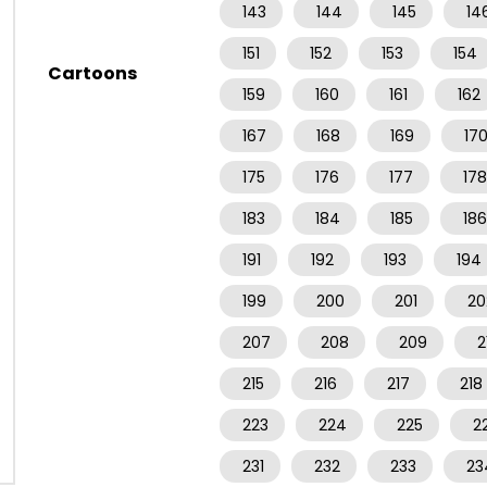
143
144
145
14
151
152
153
154
Cartoons
159
160
161
162
167
168
169
17
175
176
177
178
183
184
185
186
191
192
193
194
199
200
201
20
207
208
209
2
215
216
217
218
223
224
225
2
231
232
233
23