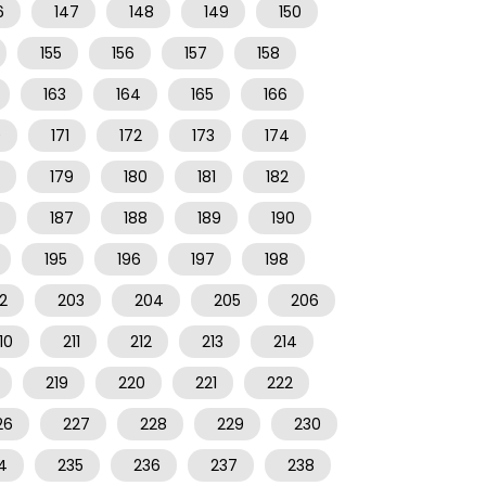
6
147
148
149
150
155
156
157
158
163
164
165
166
0
171
172
173
174
179
180
181
182
187
188
189
190
195
196
197
198
2
203
204
205
206
10
211
212
213
214
219
220
221
222
26
227
228
229
230
4
235
236
237
238