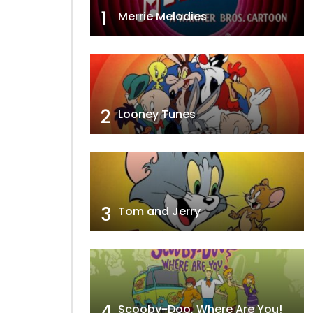
1
Merrie Melodies
2
Looney Tunes
3
Tom and Jerry
4
Scooby-Doo, Where Are You!