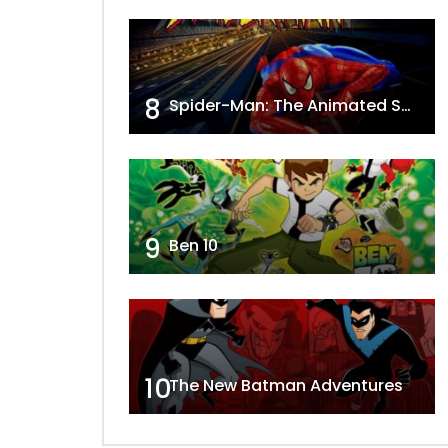
8
Spider-Man: The Animated Series
9
Ben 10
10
The New Batman Adventures