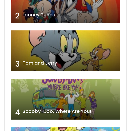
2
Looney Tunes
3
Tom and Jerry
4
Scooby-Doo, Where Are You!