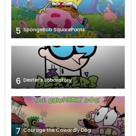
5
SpongeBob SquarePants
6
Dexter’s Laboratory
7
Courage the Cowardly Dog