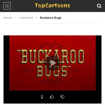
Home
Cartoons
Buckaroo Bugs
Video
Player
00:00
08:44