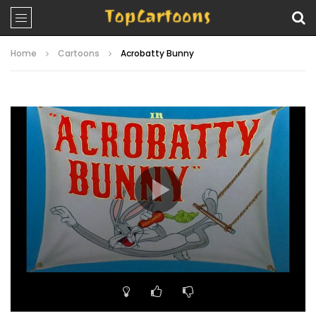
Home
Cartoons
Acrobatty Bunny
Video
Player
00:00
07:47