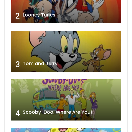
2
Looney Tunes
3
Tom and Jerry
4
Scooby-Doo, Where Are You!