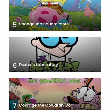
5
SpongeBob SquarePants
6
Dexter’s Laboratory
7
Courage the Cowardly Dog