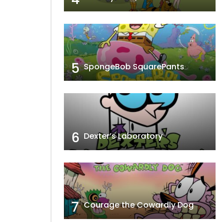
5
SpongeBob SquarePants
6
Dexter’s Laboratory
7
Courage the Cowardly Dog