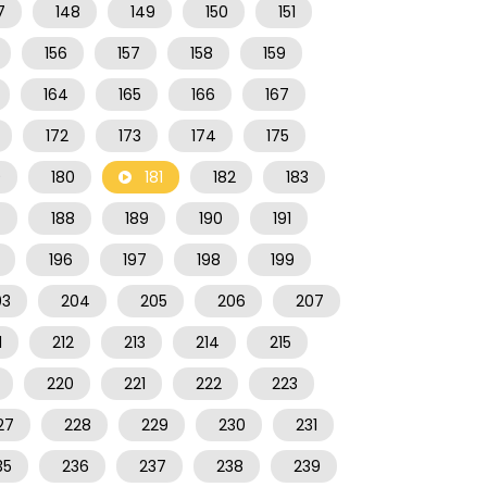
7
148
149
150
151
156
157
158
159
164
165
166
167
172
173
174
175
9
180
181
182
183
7
188
189
190
191
196
197
198
199
03
204
205
206
207
1
212
213
214
215
220
221
222
223
27
228
229
230
231
35
236
237
238
239