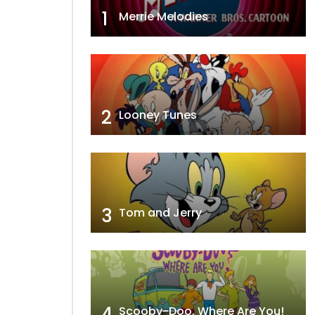
1
Merrie Melodies
2
Looney Tunes
3
Tom and Jerry
4
Scooby-Doo, Where Are You!