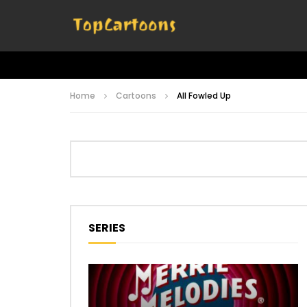
Home
Cartoons
All Fowled Up
SERIES