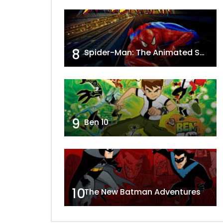
8
Spider-Man: The Animated Series
9
Ben 10
10
The New Batman Adventures