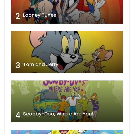
2
Looney Tunes
3
Tom and Jerry
4
Scooby-Doo, Where Are You!