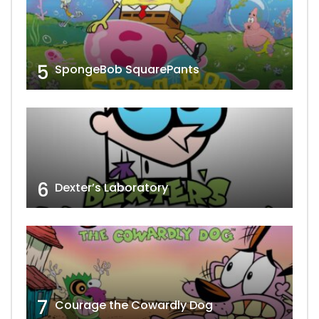
5
SpongeBob SquarePants
6
Dexter’s Laboratory
7
Courage the Cowardly Dog