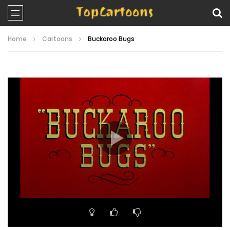
Home
Cartoons
Buckaroo Bugs
Video
Player
00:00
08:44