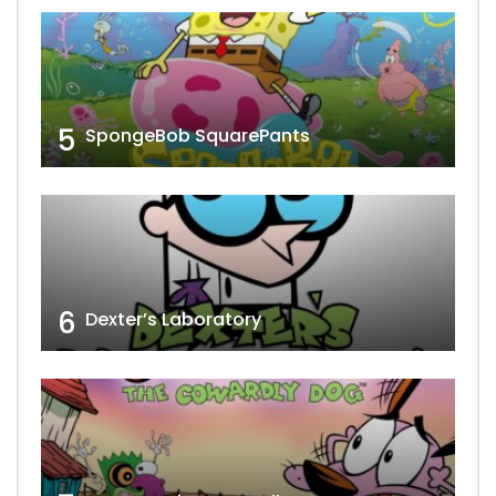
5
SpongeBob SquarePants
6
Dexter’s Laboratory