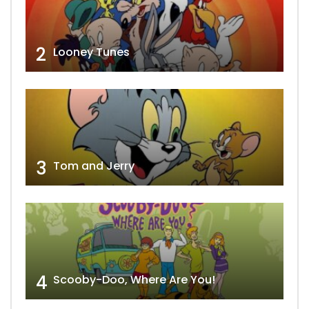
2
Looney Tunes
3
Tom and Jerry
4
Scooby-Doo, Where Are You!