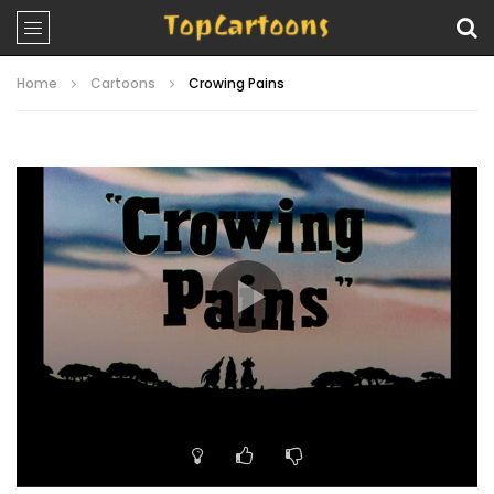
Home
Cartoons
Crowing Pains
Video
Player
00:00
06:48