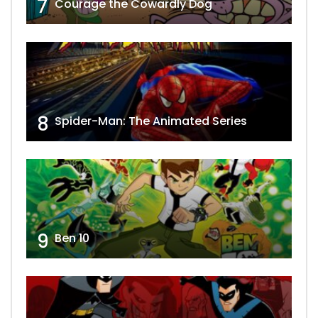
7
Courage the Cowardly Dog
8
Spider-Man: The Animated Series
9
Ben 10