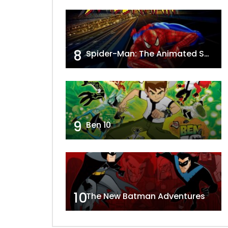
8
Spider-Man: The Animated Series
9
Ben 10
10
The New Batman Adventures