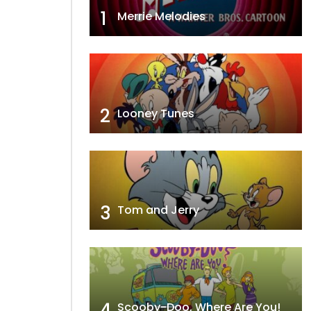
1
Merrie Melodies
2
Looney Tunes
3
Tom and Jerry
4
Scooby-Doo, Where Are You!