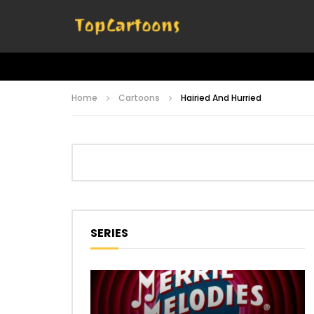
Home
Cartoons
Hairied And Hurried
SERIES