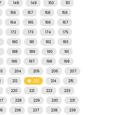
7
148
149
150
151
156
157
158
159
164
165
166
167
172
173
174
175
9
180
181
182
183
7
188
189
190
191
196
197
198
199
03
204
205
206
207
1
212
213
214
215
220
221
222
223
27
228
229
230
231
35
236
237
238
239