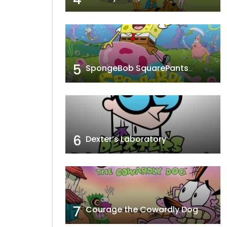
5
SpongeBob SquarePants
6
Dexter’s Laboratory
7
Courage the Cowardly Dog