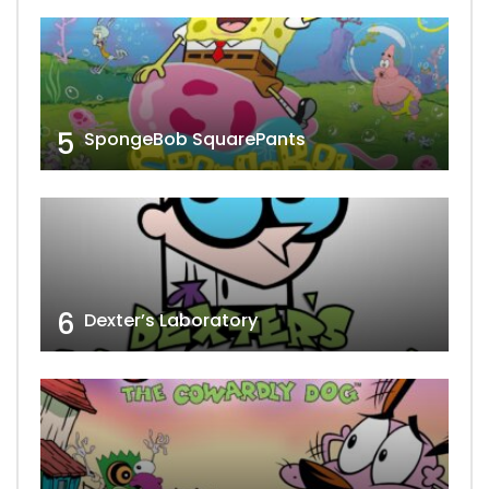
5
SpongeBob SquarePants
6
Dexter’s Laboratory