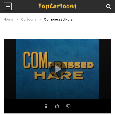
Home
Cartoons
Compressed Hare
Video
Player
00:00
07:01