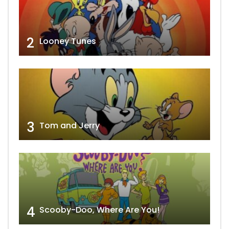
2
Looney Tunes
3
Tom and Jerry
4
Scooby-Doo, Where Are You!